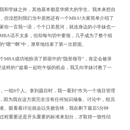
我和学妹之外，其他基本都是华师大的学生。我本来想自
，但没想到我们当中居然还有一个MBA!大家简单介绍了
家你一言我一语，个个口若悬河，就连身边的小学妹也一
MBA话不太多，但却每句切中要领，几乎成为了整个组
“嗯”“啊”中，潦草地结束了第一次群面。
BA成功地扮演了群面中的“隐形领导”，肯定会被录
要这样的!”趁着一起吃午饭的机会，我又向学妹讨教了一
一组8个人。拿到题目时，我一看到“作为一个项目管理
慌，因为我在这方面完全没有任何知识储备。讨论中，组员
者。眼看着讨论就会以失败告终，我在剩下最后5分钟
过程重要还是开头重要的标准来划分，才取得一致性结