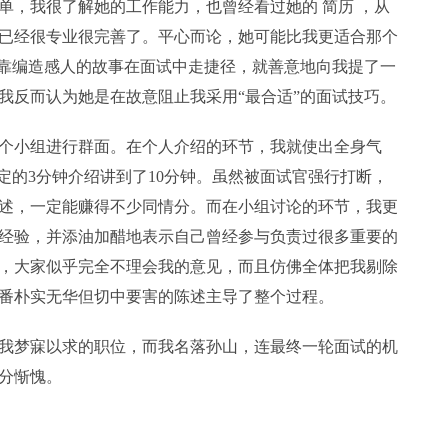
，我很了解她的工作能力，也曾经看过她的 简历 ，从
已经很专业很完善了。平心而论，她可能比我更适合那个
要靠编造感人的故事在面试中走捷径，就善意地向我提了一
我反而认为她是在故意阻止我采用“最合适”的面试技巧。
小组进行群面。在个人介绍的环节，我就使出全身气
定的3分钟介绍讲到了10分钟。虽然被面试官强行打断，
述，一定能赚得不少同情分。而在小组讨论的环节，我更
经验，并添油加醋地表示自己曾经参与负责过很多重要的
，大家似乎完全不理会我的意见，而且仿佛全体把我剔除
番朴实无华但切中要害的陈述主导了整个过程。
梦寐以求的职位，而我名落孙山，连最终一轮面试的机
分惭愧。