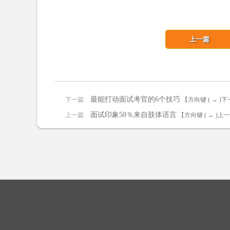
上一篇
最能打动面试考官的6个技巧
下一篇:
【方向键 ( → )
面试印象50％来自肢体语言
上一篇:
【方向键 ( ← )上