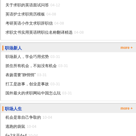
关于求职的英语面试问答
04-12
英语护士求职简历模板
04-08
考研英语小作文求职辞职信
04-08
求职文书实用英语聘职位名称翻译精选
04-08
职场新人
more +
职场新人，学会巧用劣势
03-31
抓住所有机会，不如没有机会
03-31
表扬需要“静悄悄”
03-31
打工是故事，创业是事故
03-31
国外最火的求职网站中国怎么玩
03-31
职场人生
more +
机会是靠自己争取的
10-04
逃跑的袋鼠
10-04
6+2大于4+4
10-04