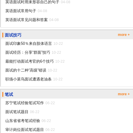
英语面试时用来形容自己的句子
04-08
英语面试常用句子
04-08
英语面试常见问题和答案
04-08
面试技巧
more +
面试印象50％来自肢体语言
10-22
面试经历：分享“群面”技巧
10-22
最能打动面试考官的6个技巧
10-22
面试的十二种“高级”错误
10-22
职场小菜鸟面试遭遇老油条
10-22
笔试
more +
苏宁笔试经验笔试写作
06-22
面试笔试题目
06-22
山东省省考笔试经验
06-22
审计岗位面试笔试题目
06-22