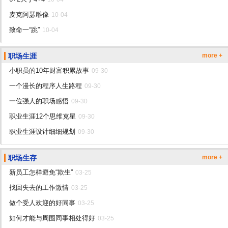
麦克阿瑟雕像
10-04
致命一“跳”
10-04
职场生涯
more +
小职员的10年财富积累故事
09-30
一个漫长的程序人生路程
09-30
一位强人的职场感悟
09-30
职业生涯12个思维克星
09-30
职业生涯设计细细规划
09-30
职场生存
more +
新员工怎样避免“欺生”
03-25
找回失去的工作激情
03-25
做个受人欢迎的好同事
03-25
如何才能与周围同事相处得好
03-25