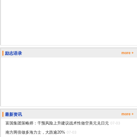
励志语录
more +
最新资讯
more +
富国集团策略师：干预风险上升建议战术性做空美元兑日元
07-03
南方两倍做多海力士，大跌逾20%
07-03