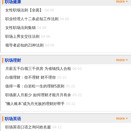
职场健康
more +
女性职场法则【全面】
04-06
职业经理人十二条必知工作法则
04-06
女性职场法则集锦
04-06
职场上男女交往法则
04-06
领导者必知的21种法则
04-06
职场理财
more +
月薪五千白领三千供房 为省钱找人合租
06-02
白领理财：你不理财 财不理你
05-22
值得一看：白岩松一生的理财5原则
05-22
职场新人月薪少 如何理财才能月月有余
05-22
“懒人账本”成为月光族的理财好帮手
05-22
职场英语
more +
职场英语口语之询问姓名篇
04-12