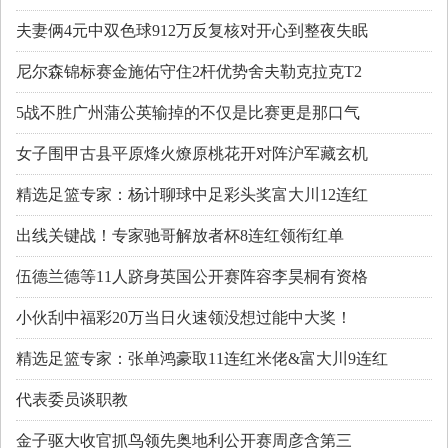
夫妻俩4元中双色球912万反复核对开心到整夜失眠
尼尔森锦标赛金施佑守住2杆优势舍夫勒克拉克T2
5战不胜广州蒲公英输掉的不仅是比赛更是那口气
女子围甲古县平原烽火燎原桃花开对阵沪军藏玄机
精选足篮专家：杨计聊球中足彩头奖富大川12连红
出线关键战！专家驰哥解放者杯8连红领衔红单
伍德兰德等11人跻身英国公开赛阵容李昊桐有资格
小伙刮中福彩20万当日火速领没想过能中大奖！
精选足篮专家：张单鸿豪取11连红米佬&富大川9连红
代表委员谈职教
金子驱大收官抓鸟领先奥地利公开赛周彦含第三