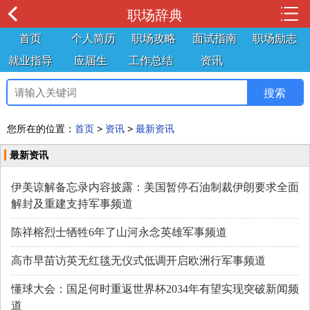
职场辞典
首页
个人简历
职场攻略
面试指南
职场励志
就业指导
应届生
工作总结
资讯
您所在的位置：
首页
>
资讯
>
最新资讯
最新资讯
伊美谅解备忘录内容披露：美国暂停石油制裁伊朗要求全面
解封及重建支持军事频道
陈祥榕烈士牺牲6年了山河永念英雄军事频道
高市早苗访英无红毯无仪式低调开启欧洲行军事频道
懂球大会：国足何时重返世界杯2034年有望实现突破新闻频
道