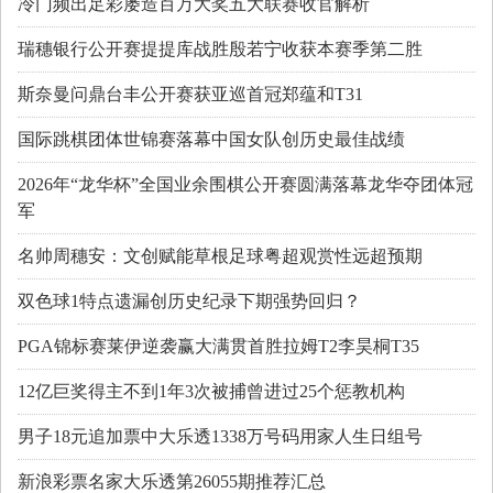
冷门频出足彩屡造百万大奖五大联赛收官解析
瑞穗银行公开赛提提库战胜殷若宁收获本赛季第二胜
斯奈曼问鼎台丰公开赛获亚巡首冠郑蕴和T31
国际跳棋团体世锦赛落幕中国女队创历史最佳战绩
2026年“龙华杯”全国业余围棋公开赛圆满落幕龙华夺团体冠
军
名帅周穗安：文创赋能草根足球粤超观赏性远超预期
双色球1特点遗漏创历史纪录下期强势回归？
PGA锦标赛莱伊逆袭赢大满贯首胜拉姆T2李昊桐T35
12亿巨奖得主不到1年3次被捕曾进过25个惩教机构
男子18元追加票中大乐透1338万号码用家人生日组号
新浪彩票名家大乐透第26055期推荐汇总