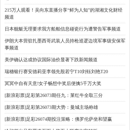
215万人观看！吴向东直播分享“鲜为人知”的湖湘文化财经
频道
日本舰艇无理要求我方船舶信息碰瓷行为遭警告军事频道
伊朗大本营驻扎墨西哥武装人员持枪巡逻边境军事级安保军
事频道
美伊确认达成协议国际油价显著下跌新闻频道
瑞穗银行赛安德莉亚李领先殷若宁T10刘钰刘艳T20
冥冥中自有天意!女子畅想中奖后便擒5千万大奖
[新浪彩票]足彩第26073期任九：莱红牛全取三分
[新浪彩票]足彩第26073期大势：曼城主场称雄
[新浪彩票]足彩26074期投注策略：佛罗伦萨坐和望赢