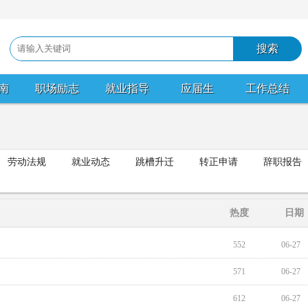
南
职场励志
就业指导
应届生
工作总结
劳动法规
就业动态
跳槽升迁
转正申请
辞职报告
热度
日期
552
06-27
571
06-27
612
06-27