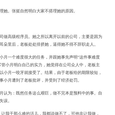
她。张挺自然明白大家不搭理她的原因。
做高级程序员。她之所以离开以前的公司，主要是因为
耳朵里后，老板处处排挤她，逼得她不得不辞职走人。
月一个难度很大的任务，并跟她事先声明“这件事难度
尽管小月明白自己的实力，她觉得在公司众人中，老板主
以小月一咬牙就接受了。结果，由于老板给的期限较短，
事小月遭到了老板批评，并受到了经济处罚。
认为：既然任务这么艰巨，做不完本是预料中的事。自
失误。
让我干那么难的活儿，我都说做不了，可他非让我做，