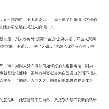
她性格内向，不太爱说话。可每当就某件事情征求她的
且她的话总是在揭别人的“短儿”。
服，别人都称赞“漂亮”“合适”之类的话，可当人家问
身材太胖，不适合。”甚至还说：“这颜色你穿有点艳，根
，而且周围大赞衣服如何如何好的人也很尴尬。因为，
事就是比较臃肿。虽然有时张挺会为自己说出的话不招人
人接受不了的话。久而久之，同事们把她排除在集体之
意见时，她还是管不住自己，又把别人最不爱听的话给