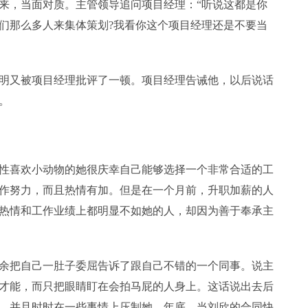
，当面对质。主管领导追问项目经理：“听说这都是你
们那么多人来集体策划?我看你这个项目经理还是不要当
又被项目经理批评了一顿。项目经理告诫他，以后说话
。
喜欢小动物的她很庆幸自己能够选择一个非常合适的工
作努力，而且热情有加。但是在一个月前，升职加薪的人
热情和工作业绩上都明显不如她的人，却因为善于奉承主
把自己一肚子委屈告诉了跟自己不错的一个同事。说主
才能，而只把眼睛盯在会拍马屁的人身上。这话说出去后
，并且时时在一些事情上压制她。年底，当刘欣的合同快