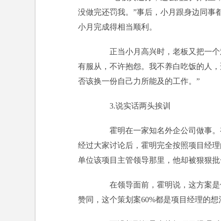
没做完还罚我。”事后，小月跟身边同事
小月完成得相当顺利。
正当小月高兴时，老板又把一个难
有服从，不许抱怨。我不养白吃饭的人，
否该换一份自己力所能及的工作。”
3.说实话两头挨训
霍明在一家知名外企公司做事。有
经过大家讨论后，霍明完全按照项目经理
单位该项目主管领导那里，他却被狠狠批
在领导面前，霍明说，这方案是他
赞同，这个策划案60%都是项目经理的想